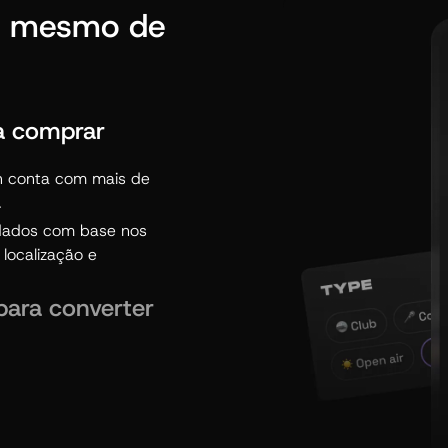
s mesmo de
a comprar
 conta com mais de
.
ados com base nos
 localização e
ara converter
dores sentem-se
o esgotado? Os
 que uma vaga fica