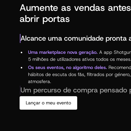
Aumente as vendas ante
abrir portas
Alcance uma comunidade pronta 
Uma marketplace nova geração.
A app Shotgun
5 milhões de utilizadores ativos todos os meses
Os seus eventos, no algoritmo deles.
Recomend
hábitos de escuta dos fãs, filtrados por género,
atmosfera.
Um percurso de compra pensado p
Lançar o meu evento
Revenda e transferência integradas.
Os compra
seguros compram sem hesitar.
Lista de espera com compra automática.
Event
inscritos são cobrados automaticamente assim