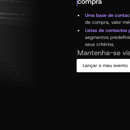
compra
Uma base de contac
de compra, valor mé
Listas de contactos 
segmentos predefini
seus critérios.
Mantenha-se vis
Lançar o meu evento
Crie uma página que
a sua identidade, qu
Envolva a sua comun
notificações push, e-
que voltam sempre.