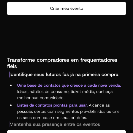
se sentem seguros, compram sem pensar duas vezes.
Criar meu evento
Lista de espera com compra automática.
Evento
esgotado? Assim que um ingresso fica disponível, o
valor é debitado automaticamente.
Transforme compradores em frequentadores
fiéis
Identifique seus futuros fãs já na primeira compra
Uma base de contatos que cresce a cada nova venda.
Idade, hábitos de consumo, ticket médio, conheça
melhor sua comunidade.
Listas de contatos prontas para usar.
Alcance as
pessoas certas com segmentos pré-definidos ou crie
os seus com base em seus critérios.
Mantenha sua presença entre os eventos