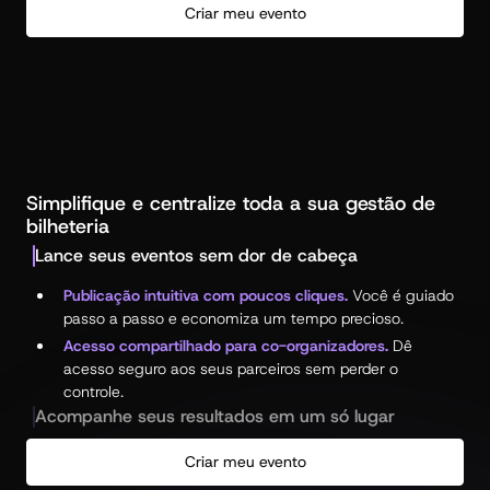
Crie uma página que reúne todos os seus eventos
. Uma
Criar meu evento
página com a sua identidade, que os fãs podem seguir
e compartilhar com facilidade.
Engaje sua comunidade com ferramentas integradas
.
Envie notificações push, e-mails e crie ingressos
exclusivos para fazer com que eles voltem sempre.
Simplifique e centralize toda a sua gestão de
bilheteria
Lance seus eventos sem dor de cabeça
Publicação intuitiva com poucos cliques.
Você é guiado
passo a passo e economiza um tempo precioso.
Acesso compartilhado para co-organizadores.
Dê
acesso seguro aos seus parceiros sem perder o
controle.
Acompanhe seus resultados em um só lugar
Dashboards personalizados.
Evolução das vendas,
Criar meu evento
comparativos por data, tudo o que você precisa para