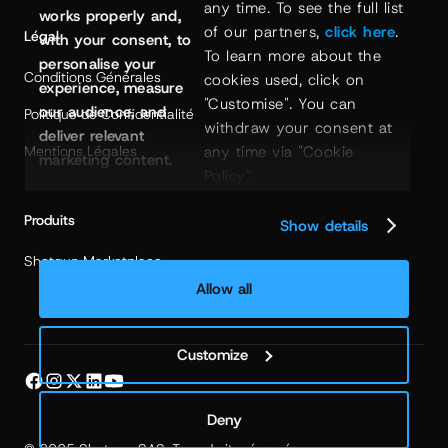
any time. To see the full list 
works properly and,
of our partners, 
click here
. 
Légal
with your consent, to
To learn more about the 
personalise your
Conditions Générales
cookies used, click on 
experience, measure
"Customise". You can 
our audience, and
Politique de Confidentialité
withdraw your consent at 
deliver relevant
Mentions Légales
any time via "Cookie 
marketing content.
Policy".
Produits
Show details
Shotgun Marketplace
Allow all
Customize
Deny