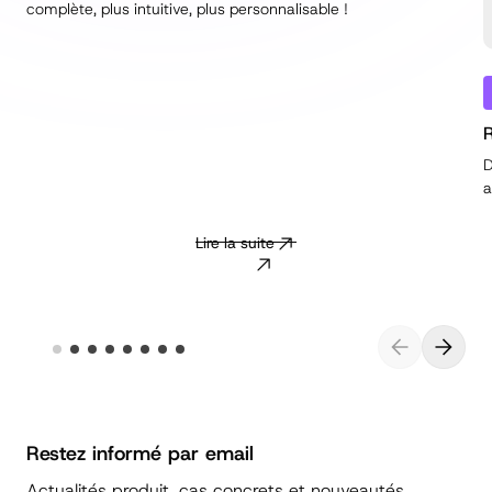
complète, plus intuitive, plus personnalisable !
R
D
a
Lire la suite
Restez informé par email
Actualités produit, cas concrets et nouveautés,